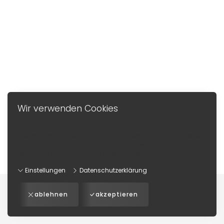
Wir verwenden Cookies
Wir setzen auf dieser Webseite Cookies ein. Mit der Nutzung
unserer Webseite, stimmen Sie der Verwendung von Cookies
zu. Weitere Information dazu, wie wir Cookies einsetzen, und
wie Sie die Voreinstellungen verändern können:
Einstellungen
Datenschutzerklärung
Impressum
-
AGB
-
Datenschutzerklärung
-
Kontakt
ablehnen
akzeptieren